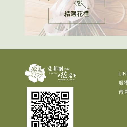
精選花禮
LI
服
傳真