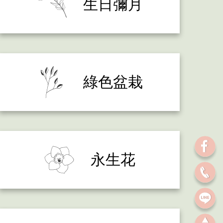
生日彌月
綠色盆栽
永生花