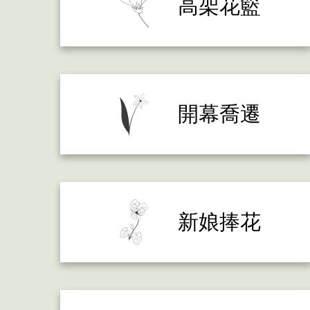
高架花籃
開幕喬遷
新娘捧花