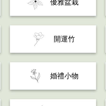
優雅盆栽
開運竹
婚禮小物